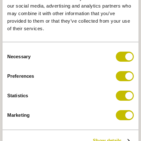
Représentant.e Expérience
our social media, advertising and analytics partners who
Client, ROYALMOUNT
may combine it with other information that you’ve
provided to them or that they’ve collected from your use
Le Représentant.e Expérience Client est
of their services.
l’ambassadeur du centre commercial
ROYALMOUNT .Travaillant au sein de l’équipe
des opérations sous le Superviseur de
Consent
Necessary
Selection
l’Expérience Client, il ou elle assure une
présence élégante, proactive et attentionnée
Preferences
dans différentes zones de service du centre
[+]
LIRE PLUS / POSTULER
Statistics
VOIR [+]
Marketing
JOINDRE L'ÉQUIPE
Show details