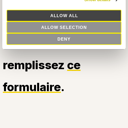
ALLOW ALL
Pour plus
ALLOW SELECTION
d’information,
DENY
remplissez
ce
formulaire
.