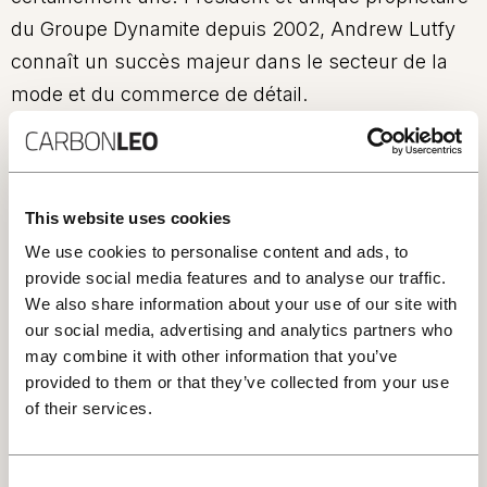
du Groupe Dynamite depuis 2002, Andrew Lutfy
connaît un succès majeur dans le secteur de la
mode et du commerce de détail.
À titre de président et chef de la direction de
Carbonleo, M. Lutfy énonce la direction
stratégique des projets de l’entreprise, dirige la
This website uses cookies
négociation des contrats majeurs ainsi que la
We use cookies to personalise content and ads, to
provide social media features and to analyse our traffic.
gestion des actifs. M. Lutfy nourrit une vision
We also share information about your use of our site with
avant-gardiste de l’expérience et des
our social media, advertising and analytics partners who
environnements à offrir aux consommateurs.
may combine it with other information that you’ve
provided to them or that they’ve collected from your use
Son approche se reflète dans le développement
of their services.
des projets de grande envergure comme les
Résidences Privées Four Seasons Montréal et le
Consent