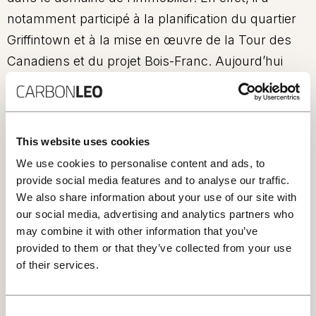
notamment participé à la planification du quartier
Griffintown et à la mise en œuvre de la Tour des
Canadiens et du projet Bois-Franc. Aujourd’hui
vice-président et associé chez Carbonleo, il est
impliqué dans tous les projets phares de
l’entreprise.
This website uses cookies
Au sein de l’entreprise, M. Marcotte est le pilier de
We use cookies to personalise content and ads, to
provide social media features and to analyse our traffic.
l’élaboration stratégique et de la mise en œuvre
We also share information about your use of our site with
architecturale des projets. Il est responsable de la
our social media, advertising and analytics partners who
gestion des ententes avec les acteurs municipaux
may combine it with other information that you’ve
ainsi qu’avec les consultants externes impliqués
provided to them or that they’ve collected from your use
of their services.
dans la planification et la réalisation des projets de
Carbonleo.
Consent