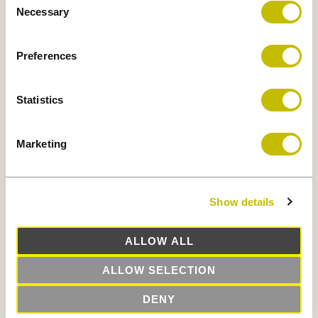
Necessary
Selection
Preferences
ASSOCIÉS
Statistics
ANDREW LUTFY
CHEF DE LA DIRECTION
Marketing
NICOLAS DÉSOURDY
PRÉSIDENT ET ASSOCIÉ
Show details
CLAUDE MARCOTTE
ALLOW ALL
VICE-PRÉSIDENT EXÉCUTIF ET ASSOCIÉ
ALLOW SELECTION
MICHAEL STROLL
VICE-PRÉSIDENT PRINCIPAL, LOCATION ET ASSOCIÉ
DENY